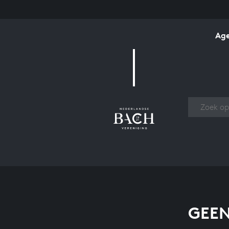
Ag
Over
GEEN