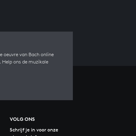
e oeuvre van Bach online
s. Help ons de muzikale
VOLG ONS
Schrijf je in voor onze