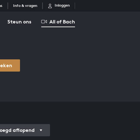
Inloggen
ns
Info & vragen
Steun ons
All of Bach
oeken
oegd aflopend