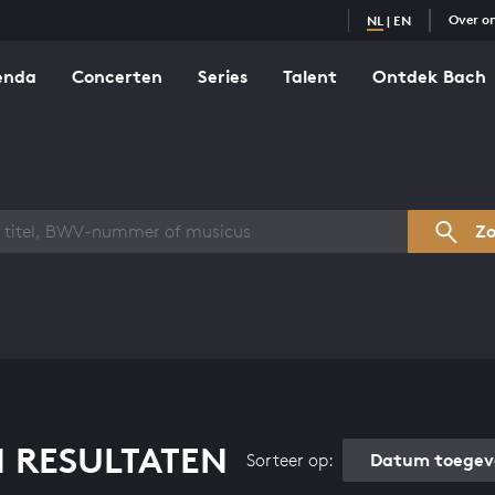
Over o
NL
|
EN
enda
Concerten
Series
Talent
Ontdek Bach
zicht werken
Z
 RESULTATEN
Datum toegev
Sorteer op: