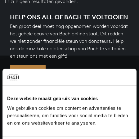
Er zijn geen resultaten gevonden.
HELP ONS ALL OF BACH TE VOLTOOIEN
Een groot deel moet nog opgenomen worden voordat
het gehele oeuvre van Bach online staat. Dit redden
we niet zonder financiële steun van donateurs. Help
ons de muzikale nalatenschap van Bach te voltooien
en steun ons met een gift!
Doneren
Over All of Bach
Deze website maakt gebruik van cookies
We gebruiken cookies om content en advertenties te
personaliseren, om functies voor social media te bieden
VRAGEN?
en om ons websiteverkeer te analyseren.
E.
info@bachvereniging.nl
T.
030 - 251 3413