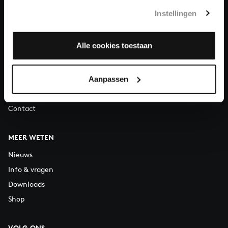
Telefonisch bereikbaar van maandag t/m vrijdag van 9.30 tot
Instellingen
12.30 uur
Alle cookies toestaan
OVER ONS
Organisatie
Vacatures
Aanpassen
Steun ons
Contact
MEER WETEN
Nieuws
Info & vragen
Downloads
Shop
VOLG ONS