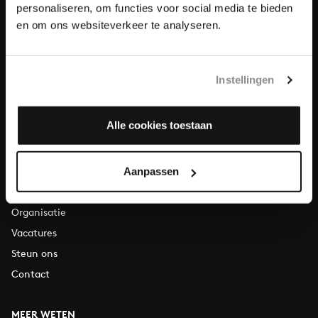
Over All of Bach
personaliseren, om functies voor social media te bieden
en om ons websiteverkeer te analyseren.
VRAGEN?
Instellingen
E.
info@bachvereniging.nl
T.
030 - 251 3413
Alle cookies toestaan
Telefonisch bereikbaar van maandag t/m vrijdag van 9.30 tot
12.30 uur
Aanpassen
OVER ONS
Organisatie
Vacatures
Steun ons
Contact
MEER WETEN