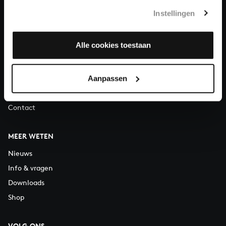
Telefonisch bereikbaar van maandag t/m vrijdag van 9.30 tot
Instellingen
12.30 uur
Alle cookies toestaan
OVER ONS
Organisatie
Vacatures
Aanpassen
Steun ons
Contact
MEER WETEN
Nieuws
Info & vragen
Downloads
Shop
VOLG ONS