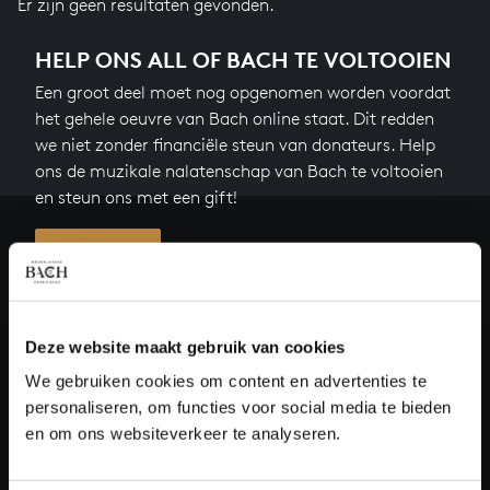
Er zijn geen resultaten gevonden.
HELP ONS ALL OF BACH TE VOLTOOIEN
Een groot deel moet nog opgenomen worden voordat
het gehele oeuvre van Bach online staat. Dit redden
we niet zonder financiële steun van donateurs. Help
ons de muzikale nalatenschap van Bach te voltooien
en steun ons met een gift!
Doneren
Over All of Bach
Deze website maakt gebruik van cookies
We gebruiken cookies om content en advertenties te
personaliseren, om functies voor social media te bieden
VRAGEN?
en om ons websiteverkeer te analyseren.
E.
info@bachvereniging.nl
T.
030 - 251 3413