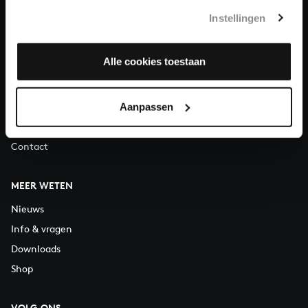
Telefonisch bereikbaar van maandag t/m vrijdag van 9.30 tot
Instellingen
12.30 uur
Alle cookies toestaan
OVER ONS
Organisatie
Vacatures
Aanpassen
Steun ons
Contact
MEER WETEN
Nieuws
Info & vragen
Downloads
Shop
VOLG ONS