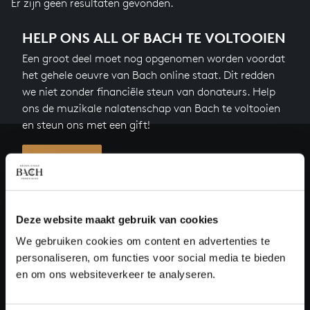
Er zijn geen resultaten gevonden.
HELP ONS ALL OF BACH TE VOLTOOIEN
Een groot deel moet nog opgenomen worden voordat
het gehele oeuvre van Bach online staat. Dit redden
we niet zonder financiële steun van donateurs. Help
ons de muzikale nalatenschap van Bach te voltooien
en steun ons met een gift!
Doneren
Over All of Bach
Deze website maakt gebruik van cookies
We gebruiken cookies om content en advertenties te
personaliseren, om functies voor social media te bieden
VRAGEN?
en om ons websiteverkeer te analyseren.
E.
info@bachvereniging.nl
T.
030 - 251 3413