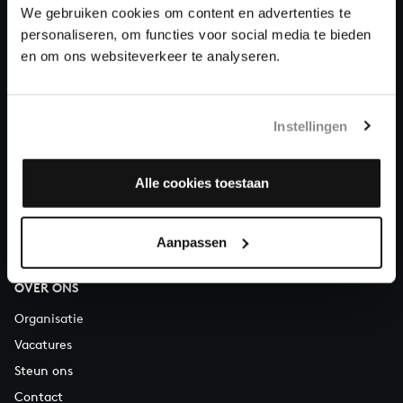
Doneren
We gebruiken cookies om content en advertenties te
personaliseren, om functies voor social media te bieden
Over All of Bach
en om ons websiteverkeer te analyseren.
Instellingen
VRAGEN?
E.
info@bachvereniging.nl
Alle cookies toestaan
T.
030 - 251 3413
Telefonisch bereikbaar van maandag t/m vrijdag van 9.30 tot
Aanpassen
12.30 uur
OVER ONS
Organisatie
Vacatures
Steun ons
Contact