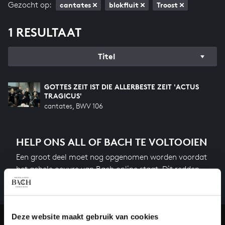
Gezocht op:
cantates
blokfluit
Troost
1 RESULTAAT
Titel
GOTTES ZEIT IST DIE ALLERBESTE ZEIT 'ACTUS
TRAGICUS'
cantates, BWV 106
HELP ONS ALL OF BACH TE VOLTOOIEN
Een groot deel moet nog opgenomen worden voordat
het gehele oeuvre van Bach online staat. Dit redden
we niet zonder financiële steun van donateurs. Help
ons de muzikale nalatenschap van Bach te voltooien
en steun ons met een gift!
Deze website maakt gebruik van cookies