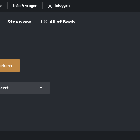
Inloggen
ns
Info & vragen
Steun ons
All of Bach
oeken
ment