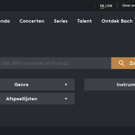
Over o
NL
|
EN
enda
Concerten
Series
Talent
Ontdek Bach
zicht werken
Z
Genre
Instru
Afspeellijsten