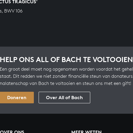
ACTUS TRAGICUS'
s, BWV 106
HELP ONS ALL OF BACH TE VOLTOOIEN
Een groot deel moet nog opgenomen worden voordat het gehel
staat. Dit redden we niet zonder financiële steun van donateur
nalatenschap van Bach te voltooien en steun ons met een gift!
Doneren
Over All of Bach
OVER ONS
MEER WETEN