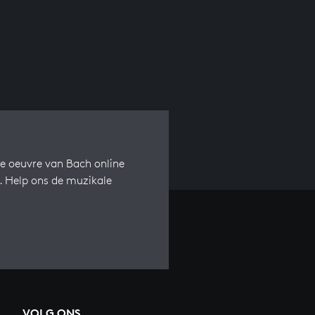
e oeuvre van Bach online
s. Help ons de muzikale
VOLG ONS