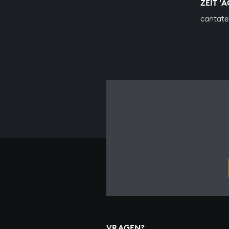
ZEIT '
cantate
VRAGEN?