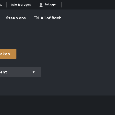
Inloggen
ns
Info & vragen
Steun ons
All of Bach
oeken
ment