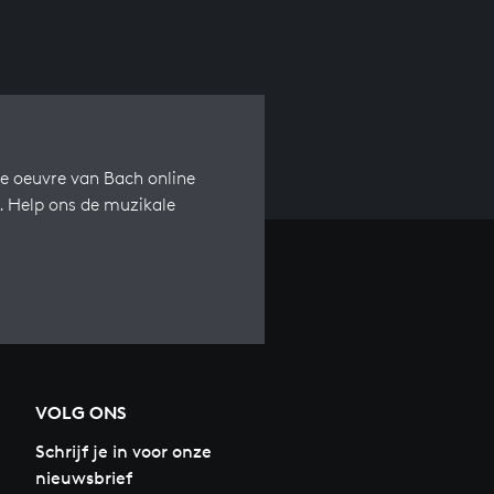
e oeuvre van Bach online
s. Help ons de muzikale
VOLG ONS
Schrijf je in voor onze
nieuwsbrief