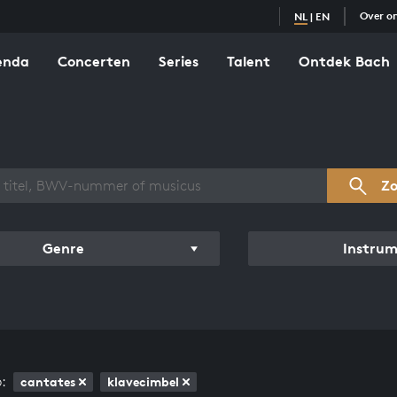
Over o
NL
|
EN
enda
Concerten
Series
Talent
Ontdek Bach
zicht werken
Z
Genre
Instru
:
cantates
klavecimbel