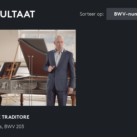
SULTAAT
BWV-num
Sorteer op:
 TRADITORE
s, BWV 203