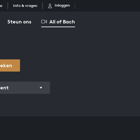
Inloggen
ns
Info & vragen
Steun ons
All of Bach
oeken
ment