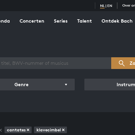
Over o
NL
|
EN
enda
Concerten
Series
Talent
Ontdek Bach
zicht werken
Z
Genre
Instru
:
cantates
klavecimbel