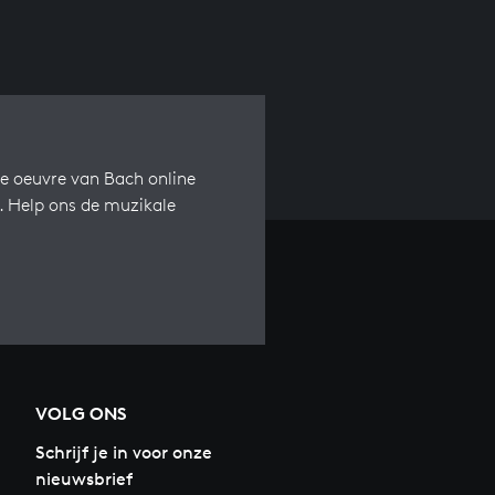
e oeuvre van Bach online
s. Help ons de muzikale
VOLG ONS
Schrijf je in voor onze
nieuwsbrief