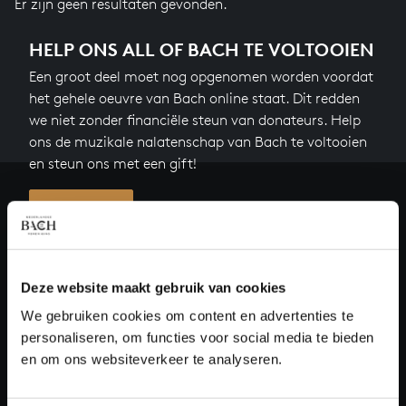
Er zijn geen resultaten gevonden.
HELP ONS ALL OF BACH TE VOLTOOIEN
Een groot deel moet nog opgenomen worden voordat
het gehele oeuvre van Bach online staat. Dit redden
we niet zonder financiële steun van donateurs. Help
ons de muzikale nalatenschap van Bach te voltooien
en steun ons met een gift!
Doneren
Over All of Bach
Deze website maakt gebruik van cookies
We gebruiken cookies om content en advertenties te
personaliseren, om functies voor social media te bieden
VRAGEN?
en om ons websiteverkeer te analyseren.
E.
info@bachvereniging.nl
T.
030 - 251 3413