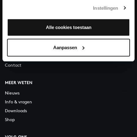
Telefonisch bereikbaar van maandag t/m vrijdag van 9.30 tot
Instellingen
12.30 uur
Alle cookies toestaan
OVER ONS
Organisatie
Vacatures
Aanpassen
Steun ons
Contact
MEER WETEN
Nieuws
Info & vragen
Downloads
Shop
VOLG ONS