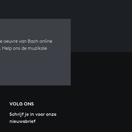
e oeuvre van Bach online
s. Help ons de muzikale
VOLG ONS
Schrijf je in voor onze
nieuwsbrief