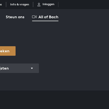
Inloggen
ns
Info & vragen
Steun ons
All of Bach
oeken
jsten