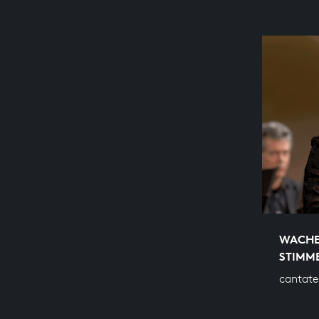
WACHET
STIMM
cantate