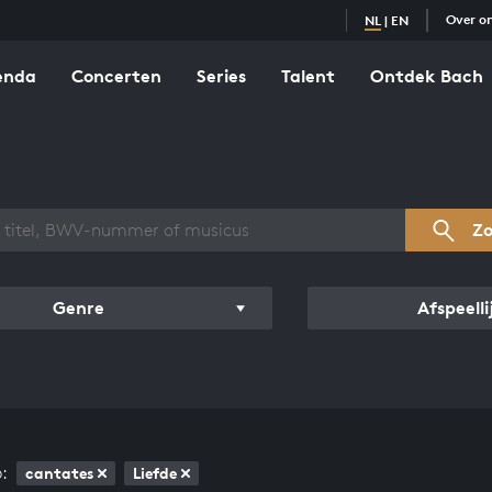
Over o
NL
|
EN
enda
Concerten
Series
Talent
Ontdek Bach
zicht werken
Z
Genre
Afspeelli
:
cantates
Liefde