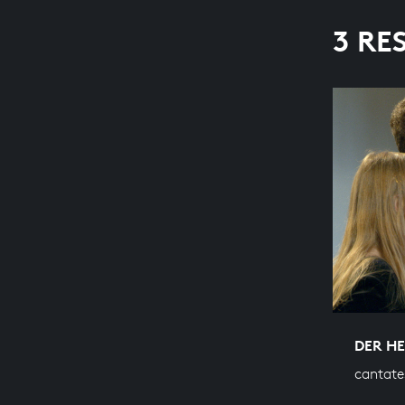
3 RE
DER H
cantate