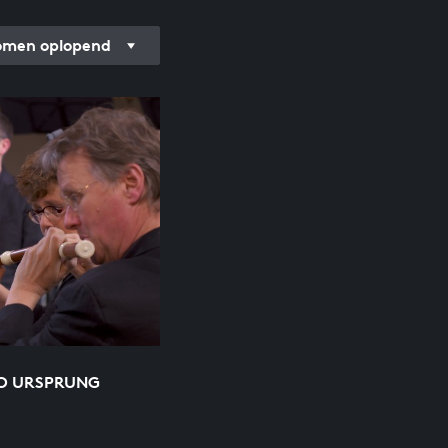
men oplopend
 O URSPRUNG