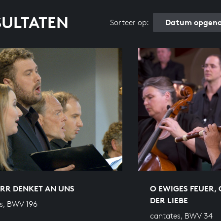
SULTATEN
Datum opgeno
Sorteer op:
ERR DENKET AN UNS
O EWIGES FEUER,
DER LIEBE
s, BWV 196
cantates, BWV 34