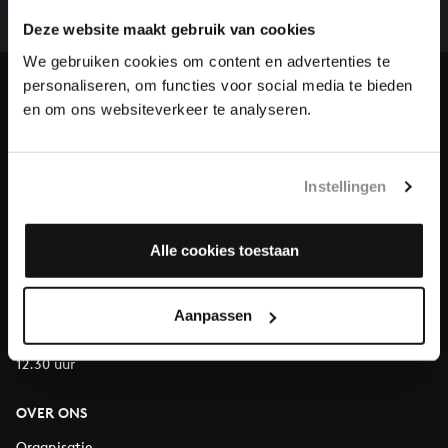
we niet zonder financiële steun van donateurs. Help
ons de muzikale nalatenschap van Bach te voltooien
Deze website maakt gebruik van cookies
en steun ons met een gift!
We gebruiken cookies om content en advertenties te
personaliseren, om functies voor social media te bieden
Doneren
en om ons websiteverkeer te analyseren.
Over All of Bach
Instellingen
Alle cookies toestaan
VRAGEN?
E.
info@bachvereniging.nl
T.
030 - 251 3413
Aanpassen
Telefonisch bereikbaar van maandag t/m vrijdag van 9.30 tot
12.30 uur
OVER ONS
Organisatie