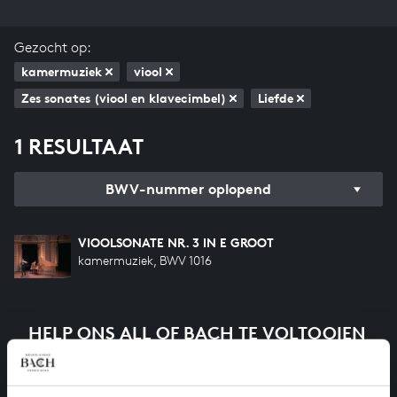
Gezocht op:
kamermuziek
viool
Zes sonates (viool en klavecimbel)
Liefde
1 RESULTAAT
BWV-nummer oplopend
VIOOLSONATE NR. 3 IN E GROOT
kamermuziek, BWV 1016
HELP ONS ALL OF BACH TE VOLTOOIEN
Een groot deel moet nog opgenomen worden voordat
het gehele oeuvre van Bach online staat. Dit redden