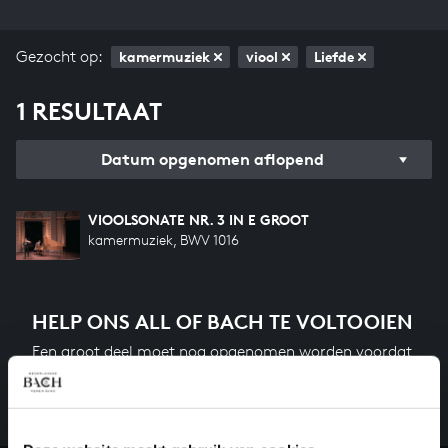
Gezocht op:
kamermuziek
viool
Liefde
1 RESULTAAT
Datum opgenomen aflopend
VIOOLSONATE NR. 3 IN E GROOT
kamermuziek, BWV 1016
HELP ONS ALL OF BACH TE VOLTOOIEN
Een groot deel moet nog opgenomen worden voordat
het gehele oeuvre van Bach online staat. Dit redden
we niet zonder financiële steun van donateurs. Help
ons de muzikale nalatenschap van Bach te voltooien
en steun ons met een gift!