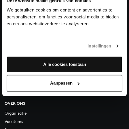
Deze website maakt gebruik van cookies
We gebruiken cookies om content en advertenties te
Doneren
personaliseren, om functies voor social media te bieden
en om ons websiteverkeer te analyseren.
Over All of Bach
Instellingen
VRAGEN?
Alle cookies toestaan
E.
info@bachvereniging.nl
T.
030 - 251 3413
Telefonisch bereikbaar van maandag t/m vrijdag van 9.30 tot
Aanpassen
12.30 uur
OVER ONS
Organisatie
Vacatures