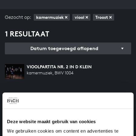
Gezocht op:
kamermuziek
viool
Troost
1 RESULTAAT
Datum toegevoegd aflopend
VIOOLPARTITA NR. 2 IN D KLEIN
kamermuziek, BWV 1004
HELP ONS ALL OF BACH TE VOLTOOIEN
Een groot deel moet nog opgenomen worden voordat
het gehele oeuvre van Bach online staat. Dit redden
we niet zonder financiële steun van donateurs. Help
Deze website maakt gebruik van cookies
ons de muzikale nalatenschap van Bach te voltooien
We gebruiken cookies om content en advertenties te
en steun ons met een gift!