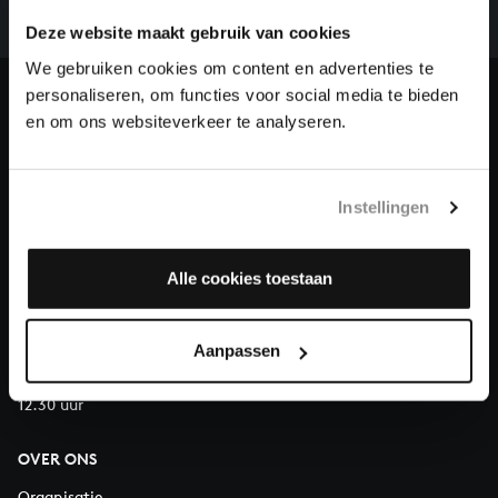
we niet zonder financiële steun van donateurs. Help
ons de muzikale nalatenschap van Bach te voltooien
Deze website maakt gebruik van cookies
en steun ons met een gift!
We gebruiken cookies om content en advertenties te
personaliseren, om functies voor social media te bieden
Doneren
en om ons websiteverkeer te analyseren.
Over All of Bach
Instellingen
Alle cookies toestaan
VRAGEN?
E.
info@bachvereniging.nl
T.
030 - 251 3413
Aanpassen
Telefonisch bereikbaar van maandag t/m vrijdag van 9.30 tot
12.30 uur
OVER ONS
Organisatie