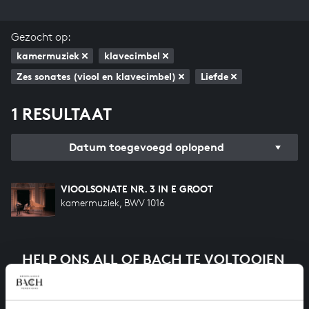
Gezocht op:
kamermuziek
klavecimbel
Zes sonates (viool en klavecimbel)
Liefde
1 RESULTAAT
Datum toegevoegd oplopend
VIOOLSONATE NR. 3 IN E GROOT
kamermuziek, BWV 1016
HELP ONS ALL OF BACH TE VOLTOOIEN
Een groot deel moet nog opgenomen worden voordat
het gehele oeuvre van Bach online staat. Dit redden