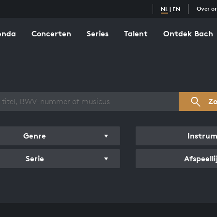
Over o
NL
|
EN
enda
Concerten
Series
Talent
Ontdek Bach
zicht werken
Z
Genre
Instru
Serie
Afspeelli