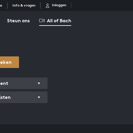
Inloggen
ns
Info & vragen
Steun ons
All of Bach
oeken
ment
jsten