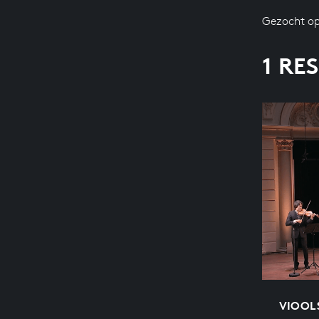
Gezocht op
1 RE
VIOOLS