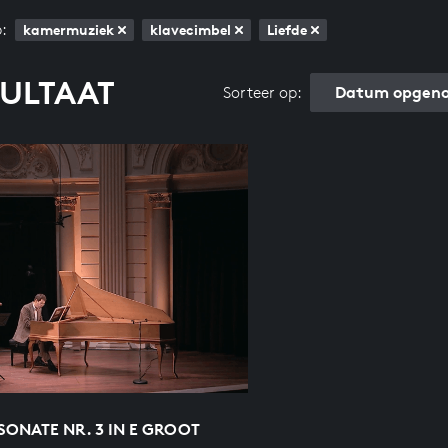
:
kamermuziek
klavecimbel
Liefde
SULTAAT
Datum opgeno
Sorteer op:
ONATE NR. 3 IN E GROOT