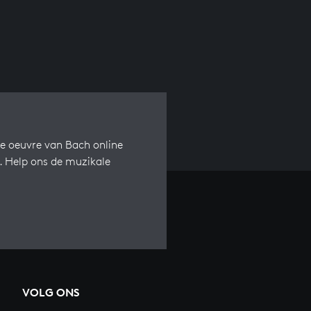
e oeuvre van Bach online
s. Help ons de muzikale
VOLG ONS