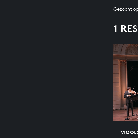
Gezocht op
1 RE
VIOOLS