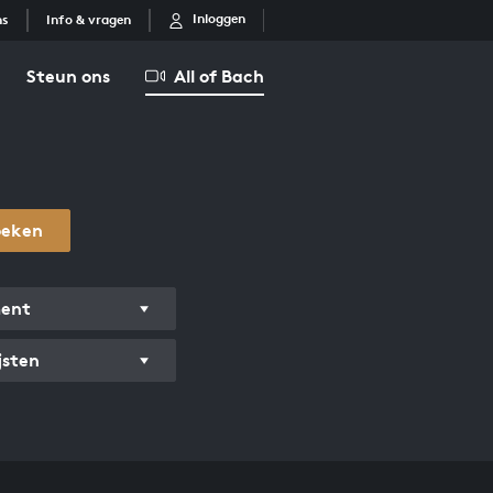
Inloggen
ns
Info & vragen
Steun ons
All of Bach
oeken
ment
jsten