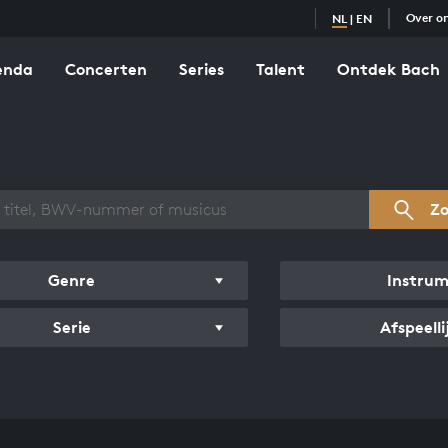
Over o
NL
|
EN
enda
Concerten
Series
Talent
Ontdek Bach
zicht werken
Z
Genre
Instru
Serie
Afspeelli