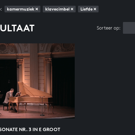
:
kamermuziek
klavecimbel
Liefde
SULTAAT
Sorteer op:
ONATE NR. 3 IN E GROOT