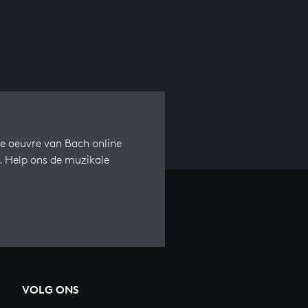
e oeuvre van Bach online
s. Help ons de muzikale
VOLG ONS