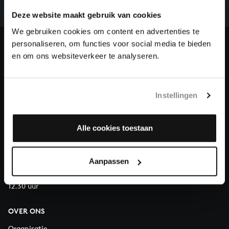
we niet zonder financiële steun van donateurs. Help
ons de muzikale nalatenschap van Bach te voltooien
Deze website maakt gebruik van cookies
en steun ons met een gift!
We gebruiken cookies om content en advertenties te
personaliseren, om functies voor social media te bieden
Doneren
en om ons websiteverkeer te analyseren.
Over All of Bach
Instellingen
Alle cookies toestaan
VRAGEN?
E.
info@bachvereniging.nl
T.
030 - 251 3413
Aanpassen
Telefonisch bereikbaar van maandag t/m vrijdag van 9.30 tot
12.30 uur
OVER ONS
Organisatie