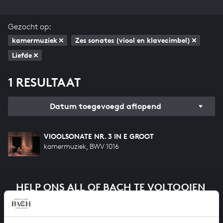
Gezocht op:
kamermuziek
Zes sonates (viool en klavecimbel)
Liefde
1 RESULTAAT
Datum toegevoegd aflopend
VIOOLSONATE NR. 3 IN E GROOT
kamermuziek, BWV 1016
HELP ONS ALL OF BACH TE VOLTOOIEN
Een groot deel moet nog opgenomen worden voordat
het gehele oeuvre van Bach online staat. Dit redden