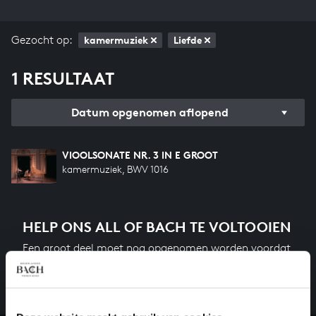
Gezocht op:
kamermuziek
Liefde
1 RESULTAAT
Datum opgenomen aflopend
VIOOLSONATE NR. 3 IN E GROOT
kamermuziek, BWV 1016
HELP ONS ALL OF BACH TE VOLTOOIEN
Een groot deel moet nog opgenomen worden voordat
het gehele oeuvre van Bach online staat. Dit redden
we niet zonder financiële steun van donateurs. Help
ons de muzikale nalatenschap van Bach te voltooien
en steun ons met een gift!