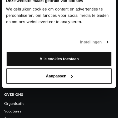
Deze website maakt gebruik van cookies
We gebruiken cookies om content en advertenties te
Doneren
personaliseren, om functies voor social media te bieden
en om ons websiteverkeer te analyseren.
Over All of Bach
Instellingen
VRAGEN?
Alle cookies toestaan
E.
info@bachvereniging.nl
T.
030 - 251 3413
Telefonisch bereikbaar van maandag t/m vrijdag van 9.30 tot
Aanpassen
12.30 uur
OVER ONS
Organisatie
Vacatures