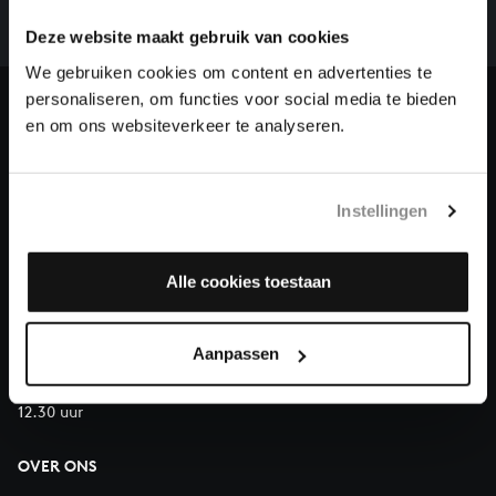
we niet zonder financiële steun van donateurs. Help
Deze website maakt gebruik van cookies
ons de muzikale nalatenschap van Bach te voltooien
en steun ons met een gift!
We gebruiken cookies om content en advertenties te
personaliseren, om functies voor social media te bieden
Doneren
en om ons websiteverkeer te analyseren.
Over All of Bach
Instellingen
Alle cookies toestaan
VRAGEN?
E.
info@bachvereniging.nl
T.
030 - 251 3413
Aanpassen
Telefonisch bereikbaar van maandag t/m vrijdag van 9.30 tot
12.30 uur
OVER ONS