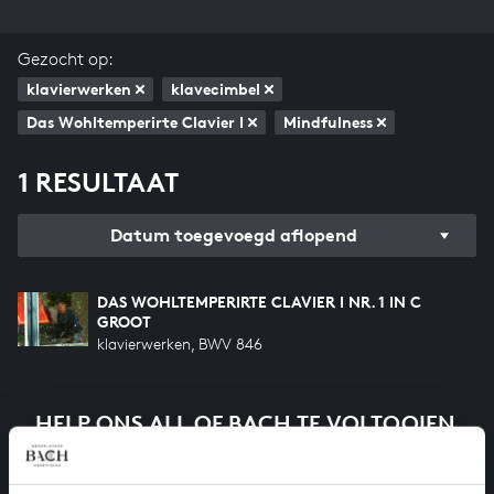
Gezocht op:
klavierwerken
klavecimbel
Das Wohltemperirte Clavier I
Mindfulness
1 RESULTAAT
Datum toegevoegd aflopend
DAS WOHLTEMPERIRTE CLAVIER I NR. 1 IN C
GROOT
klavierwerken, BWV 846
HELP ONS ALL OF BACH TE VOLTOOIEN
Een groot deel moet nog opgenomen worden voordat
het gehele oeuvre van Bach online staat. Dit redden