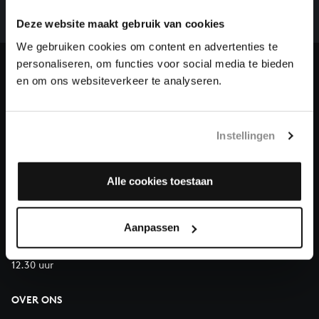
we niet zonder financiële steun van donateurs. Help
Deze website maakt gebruik van cookies
ons de muzikale nalatenschap van Bach te voltooien
en steun ons met een gift!
We gebruiken cookies om content en advertenties te
personaliseren, om functies voor social media te bieden
Doneren
en om ons websiteverkeer te analyseren.
Over All of Bach
Instellingen
Alle cookies toestaan
VRAGEN?
E.
info@bachvereniging.nl
T.
030 - 251 3413
Aanpassen
Telefonisch bereikbaar van maandag t/m vrijdag van 9.30 tot
12.30 uur
OVER ONS