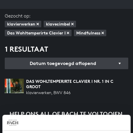
Gezocht op:
klavierwerken
klavecimbel
Das Wohltemperirte Clavier I
Mindfulness
1 RESULTAAT
Datum toegevoegd aflopend
DAS WOHLTEMPERIRTE CLAVIER I NR. 1 IN C
GROOT
klavierwerken, BWV 846
HELP ONS ALL OF BACH TE VOLTOOIEN
Een groot deel moet nog opgenomen worden voordat
het gehele oeuvre van Bach online staat. Dit redden