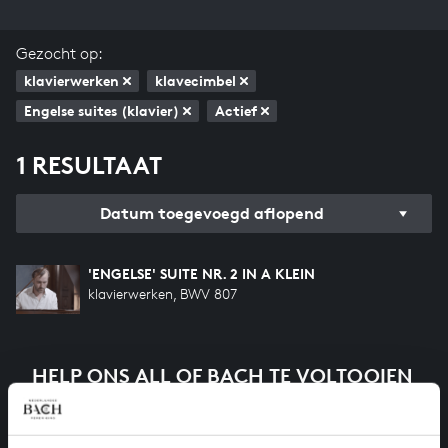
Gezocht op:
klavierwerken
klavecimbel
Engelse suites (klavier)
Actief
1 RESULTAAT
Datum toegevoegd aflopend
'ENGELSE' SUITE NR. 2 IN A KLEIN
klavierwerken, BWV 807
HELP ONS ALL OF BACH TE VOLTOOIEN
Een groot deel moet nog opgenomen worden voordat
het gehele oeuvre van Bach online staat. Dit redden