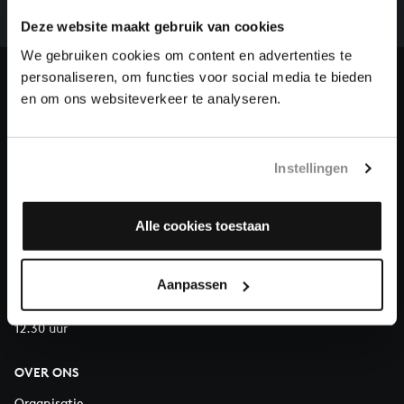
we niet zonder financiële steun van donateurs. Help
ons de muzikale nalatenschap van Bach te voltooien
Deze website maakt gebruik van cookies
en steun ons met een gift!
We gebruiken cookies om content en advertenties te
personaliseren, om functies voor social media te bieden
Doneren
en om ons websiteverkeer te analyseren.
Over All of Bach
Instellingen
Alle cookies toestaan
VRAGEN?
E.
info@bachvereniging.nl
T.
030 - 251 3413
Aanpassen
Telefonisch bereikbaar van maandag t/m vrijdag van 9.30 tot
12.30 uur
OVER ONS
Organisatie