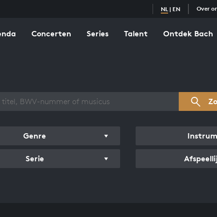
Over o
NL
|
EN
enda
Concerten
Series
Talent
Ontdek Bach
zicht werken
Z
Genre
Instru
Serie
Afspeelli