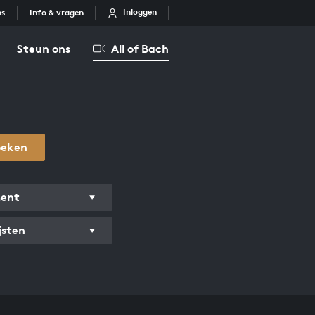
Inloggen
ns
Info & vragen
Steun ons
All of Bach
oeken
ment
jsten