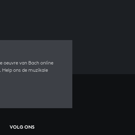
e oeuvre van Bach online
s. Help ons de muzikale
VOLG ONS