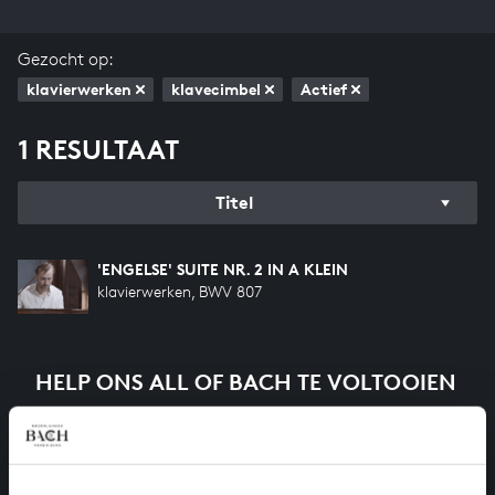
Gezocht op:
klavierwerken
klavecimbel
Actief
1 RESULTAAT
Titel
'ENGELSE' SUITE NR. 2 IN A KLEIN
klavierwerken, BWV 807
HELP ONS ALL OF BACH TE VOLTOOIEN
Een groot deel moet nog opgenomen worden voordat
het gehele oeuvre van Bach online staat. Dit redden
we niet zonder financiële steun van donateurs. Help
ons de muzikale nalatenschap van Bach te voltooien