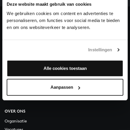
Deze website maakt gebruik van cookies
en steun ons met een gift!
We gebruiken cookies om content en advertenties te
Doneren
personaliseren, om functies voor social media te bieden
en om ons websiteverkeer te analyseren.
Over All of Bach
Instellingen
VRAGEN?
Alle cookies toestaan
E.
info@bachvereniging.nl
T.
030 - 251 3413
Aanpassen
Telefonisch bereikbaar van maandag t/m vrijdag van 9.30 tot
12.30 uur
OVER ONS
Organisatie
Vacatures