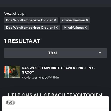
Gezocht op:
Das Wohltemperirte Clavier
klavierwerken
Das Wohltemperirte Clavier I
Mindfulness
1 RESULTAAT
Titel
DAS WOHLTEMPERIRTE CLAVIER I NR. 1 IN C
GROOT
klavierwerken, BWV 846
HELP ONS ALL OF BACH TE VOLTOOIEN
Een groot deel moet nog opgenomen worden voordat
het gehele oeuvre van Bach online staat. Dit redden