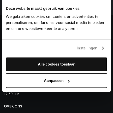
we niet zonder financiële steun van donateurs. Help
Deze website maakt gebruik van cookies
ons de muzikale nalatenschap van Bach te voltooien
en steun ons met een gift!
We gebruiken cookies om content en advertenties te
personaliseren, om functies voor social media te bieden
Doneren
en om ons websiteverkeer te analyseren.
Over All of Bach
Instellingen
Alle cookies toestaan
VRAGEN?
E.
info@bachvereniging.nl
T.
030 - 251 3413
Aanpassen
Telefonisch bereikbaar van maandag t/m vrijdag van 9.30 tot
12.30 uur
OVER ONS