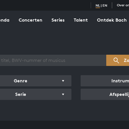
Over o
NL
|
EN
enda
Concerten
Series
Talent
Ontdek Bach
zicht werken
Z
Genre
Instru
Serie
Afspeelli