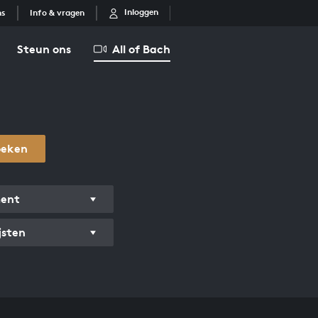
Inloggen
ns
Info & vragen
Steun ons
All of Bach
oeken
ment
jsten