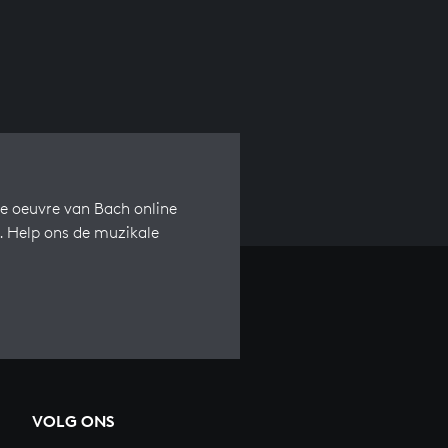
e oeuvre van Bach online
s. Help ons de muzikale
VOLG ONS