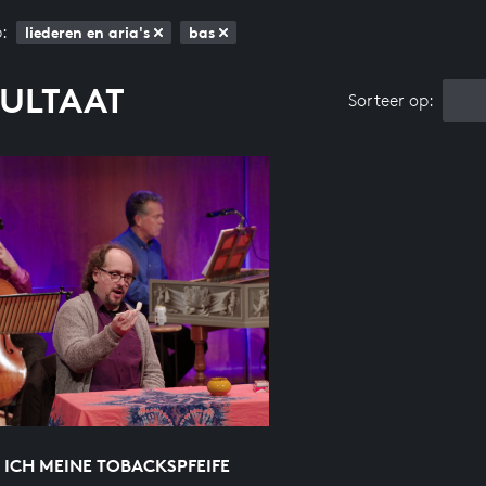
:
liederen en aria's
bas
SULTAAT
Sorteer op:
 ICH MEINE TOBACKSPFEIFE