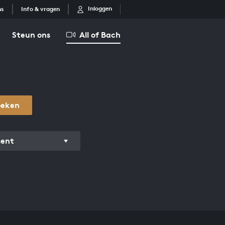
Inloggen
ns
Info & vragen
Steun ons
All of Bach
oeken
ment