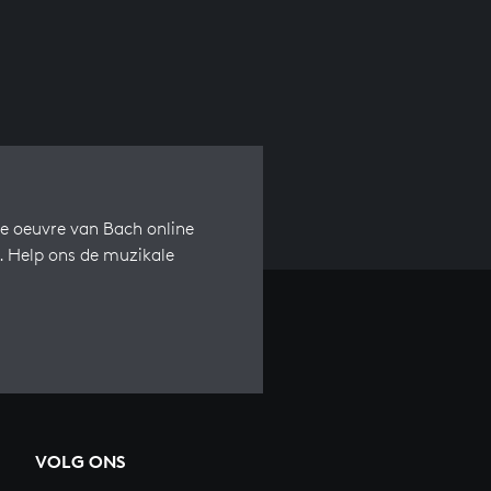
e oeuvre van Bach online
s. Help ons de muzikale
VOLG ONS