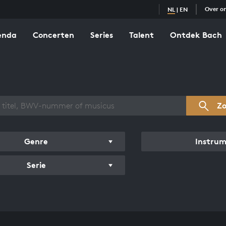
Over o
NL
|
EN
enda
Concerten
Series
Talent
Ontdek Bach
zicht werken
Z
Genre
Instru
Serie