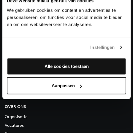
Deze website maakt gebruik van cookies
We gebruiken cookies om content en advertenties te
Doneren
personaliseren, om functies voor social media te bieden
en om ons websiteverkeer te analyseren.
Over All of Bach
Instellingen
VRAGEN?
Alle cookies toestaan
E.
info@bachvereniging.nl
T.
030 - 251 3413
Telefonisch bereikbaar van maandag t/m vrijdag van 9.30 tot
Aanpassen
12.30 uur
OVER ONS
Organisatie
Vacatures