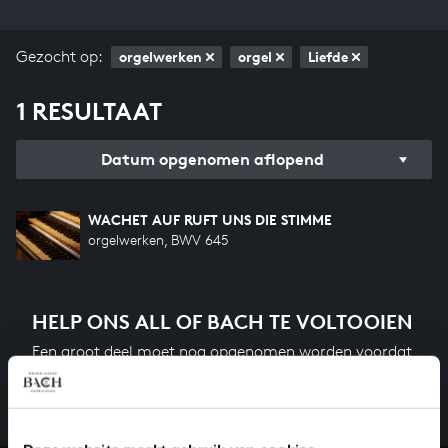
Gezocht op:
orgelwerken
orgel
Liefde
1 RESULTAAT
Datum opgenomen aflopend
WACHET AUF RUFT UNS DIE STIMME
orgelwerken, BWV 645
HELP ONS ALL OF BACH TE VOLTOOIEN
Een groot deel moet nog opgenomen worden voordat
het gehele oeuvre van Bach online staat. Dit redden
we niet zonder financiële steun van donateurs. Help
ons de muzikale nalatenschap van Bach te voltooien
en steun ons met een gift!