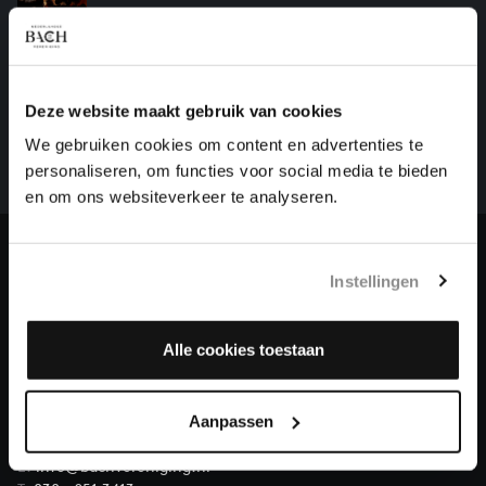
HELP ONS ALL OF BACH TE VOLTOOIEN
Een groot deel moet nog opgenomen worden voordat
Deze website maakt gebruik van cookies
het gehele oeuvre van Bach online staat. Dit redden
We gebruiken cookies om content en advertenties te
we niet zonder financiële steun van donateurs. Help
personaliseren, om functies voor social media te bieden
ons de muzikale nalatenschap van Bach te voltooien
en om ons websiteverkeer te analyseren.
en steun ons met een gift!
Doneren
Instellingen
Over All of Bach
Alle cookies toestaan
Aanpassen
VRAGEN?
E.
info@bachvereniging.nl