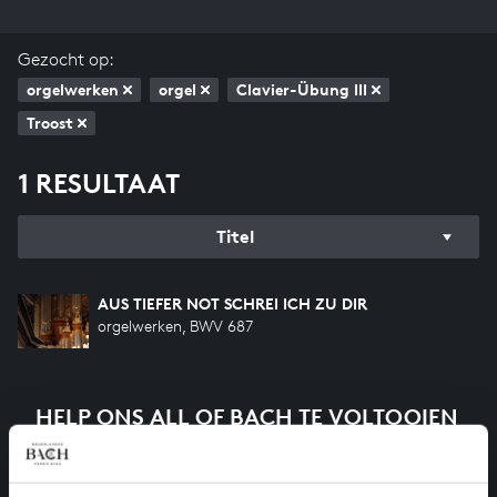
Gezocht op:
orgelwerken
orgel
Clavier-Übung III
Troost
1 RESULTAAT
Titel
AUS TIEFER NOT SCHREI ICH ZU DIR
orgelwerken, BWV 687
HELP ONS ALL OF BACH TE VOLTOOIEN
Een groot deel moet nog opgenomen worden voordat
het gehele oeuvre van Bach online staat. Dit redden