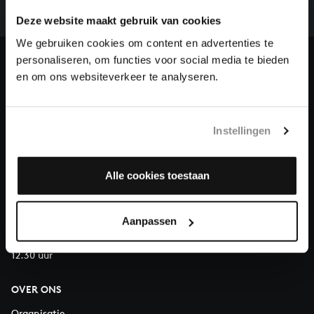
we niet zonder financiële steun van donateurs. Help
ons de muzikale nalatenschap van Bach te voltooien
Deze website maakt gebruik van cookies
en steun ons met een gift!
We gebruiken cookies om content en advertenties te
personaliseren, om functies voor social media te bieden
Doneren
en om ons websiteverkeer te analyseren.
Over All of Bach
Instellingen
Alle cookies toestaan
VRAGEN?
E.
info@bachvereniging.nl
T.
030 - 251 3413
Aanpassen
Telefonisch bereikbaar van maandag t/m vrijdag van 9.30 tot
12.30 uur
OVER ONS
Organisatie