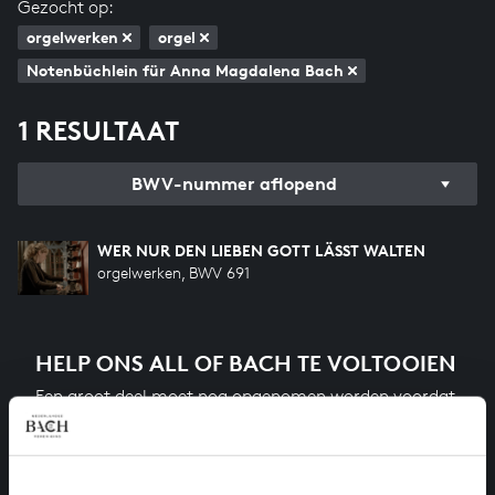
Gezocht op:
orgelwerken
orgel
Notenbüchlein für Anna Magdalena Bach
1 RESULTAAT
BWV-nummer aflopend
WER NUR DEN LIEBEN GOTT LÄSST WALTEN
orgelwerken, BWV 691
HELP ONS ALL OF BACH TE VOLTOOIEN
Een groot deel moet nog opgenomen worden voordat
het gehele oeuvre van Bach online staat. Dit redden
we niet zonder financiële steun van donateurs. Help
ons de muzikale nalatenschap van Bach te voltooien