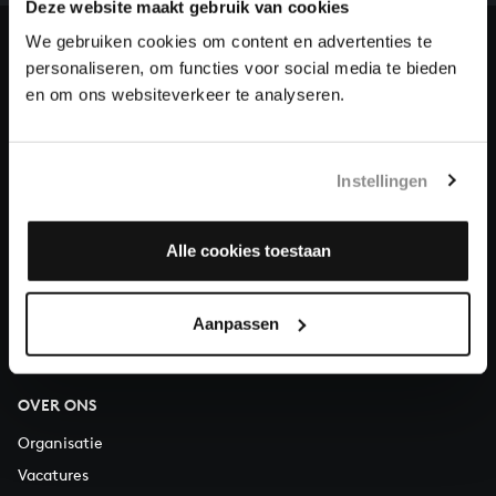
en steun ons met een gift!
Deze website maakt gebruik van cookies
We gebruiken cookies om content en advertenties te
Doneren
personaliseren, om functies voor social media te bieden
en om ons websiteverkeer te analyseren.
Over All of Bach
Instellingen
VRAGEN?
Alle cookies toestaan
E.
info@bachvereniging.nl
T.
030 - 251 3413
Aanpassen
Telefonisch bereikbaar van maandag t/m vrijdag van 9.30 tot
12.30 uur
OVER ONS
Organisatie
Vacatures