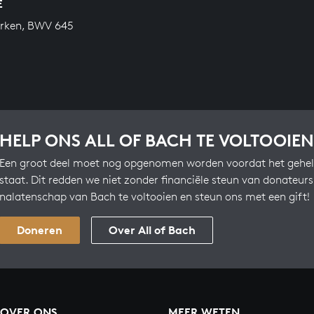
E
erken, BWV 645
HELP ONS ALL OF BACH TE VOLTOOIEN
Een groot deel moet nog opgenomen worden voordat het gehel
staat. Dit redden we niet zonder financiële steun van donateur
nalatenschap van Bach te voltooien en steun ons met een gift!
Doneren
Over All of Bach
OVER ONS
MEER WETEN