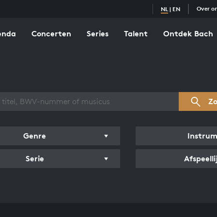
Over o
NL
|
EN
enda
Concerten
Series
Talent
Ontdek Bach
zicht werken
Z
Genre
Instru
Serie
Afspeelli