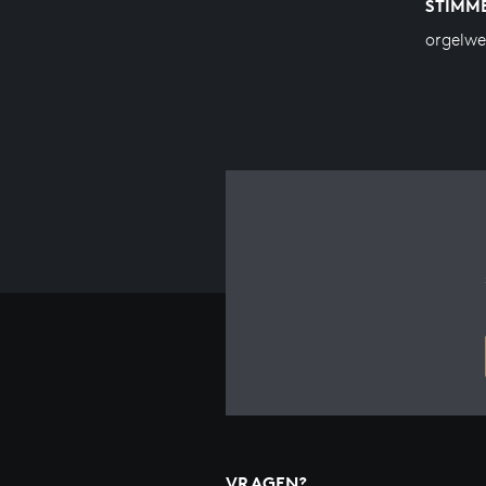
STIMM
orgelw
VRAGEN?