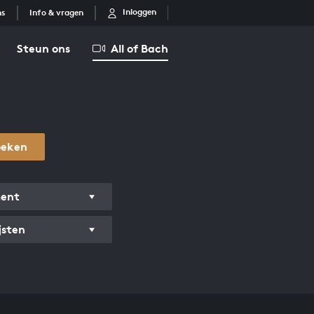
Inloggen
ns
Info & vragen
Steun ons
All of Bach
oeken
ment
jsten