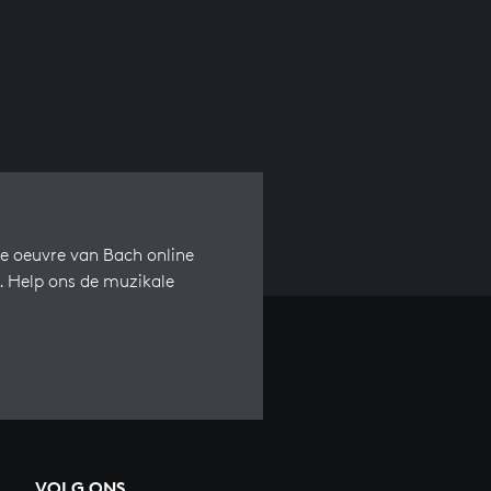
e oeuvre van Bach online
s. Help ons de muzikale
VOLG ONS