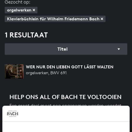
Gezocht op:
orgelwerken
Klavierbüchlein für Wilhelm Friedemann Bach
1 RESULTAAT
Titel
WER NUR DEN LIEBEN GOTT LÄSST WALTEN
orgelwerken, BWV 691
HELP ONS ALL OF BACH TE VOLTOOIEN
Een groot deel moet nog opgenomen worden voordat
het gehele oeuvre van Bach online staat. Dit redden
we niet zonder financiële steun van donateurs. Help
ons de muzikale nalatenschap van Bach te voltooien