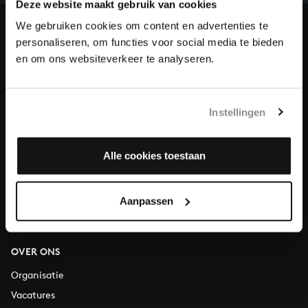
en steun ons met een gift!
Deze website maakt gebruik van cookies
We gebruiken cookies om content en advertenties te
Doneren
personaliseren, om functies voor social media te bieden
en om ons websiteverkeer te analyseren.
Over All of Bach
Instellingen
VRAGEN?
Alle cookies toestaan
E.
info@bachvereniging.nl
T.
030 - 251 3413
Aanpassen
Telefonisch bereikbaar van maandag t/m vrijdag van 9.30 tot
12.30 uur
OVER ONS
Organisatie
Vacatures