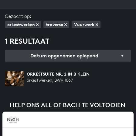
Gezocht op:
orkestwerken
traverso
Vuurwerk
1 RESULTAAT
Datum opgenomen oplopend
ORKESTSUITE NR. 2 IN B KLEIN
orkestwerken, BWV 1067
HELP ONS ALL OF BACH TE VOLTOOIEN
Een groot deel moet nog opgenomen worden voordat
het gehele oeuvre van Bach online staat. Dit redden
we niet zonder financiële steun van donateurs. Help
ons de muzikale nalatenschap van Bach te voltooien