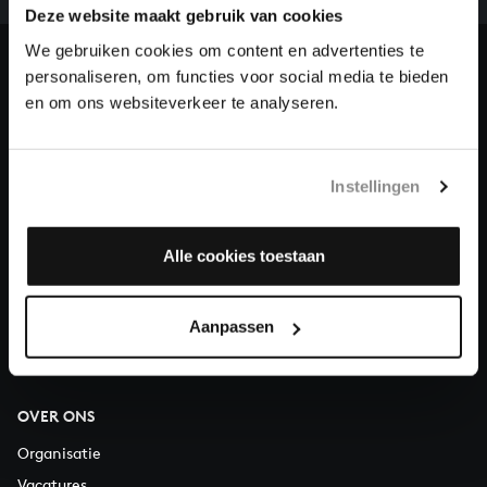
Deze website maakt gebruik van cookies
en steun ons met een gift!
We gebruiken cookies om content en advertenties te
Doneren
personaliseren, om functies voor social media te bieden
en om ons websiteverkeer te analyseren.
Over All of Bach
Instellingen
VRAGEN?
Alle cookies toestaan
E.
info@bachvereniging.nl
T.
030 - 251 3413
Aanpassen
Telefonisch bereikbaar van maandag t/m vrijdag van 9.30 tot
12.30 uur
OVER ONS
Organisatie
Vacatures