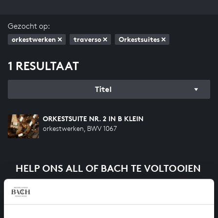
Gezocht op:
orkestwerken
traverso
Orkestsuites
1 RESULTAAT
Titel
ORKESTSUITE NR. 2 IN B KLEIN
orkestwerken, BWV 1067
HELP ONS ALL OF BACH TE VOLTOOIEN
Een groot deel moet nog opgenomen worden voordat
het gehele oeuvre van Bach online staat. Dit redden
we niet zonder financiële steun van donateurs. Help
ons de muzikale nalatenschap van Bach te voltooien