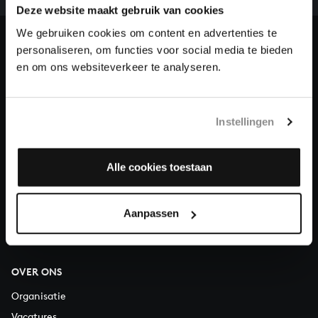
Deze website maakt gebruik van cookies
en steun ons met een gift!
We gebruiken cookies om content en advertenties te
Doneren
personaliseren, om functies voor social media te bieden
en om ons websiteverkeer te analyseren.
Over All of Bach
Instellingen
VRAGEN?
Alle cookies toestaan
E.
info@bachvereniging.nl
T.
030 - 251 3413
Aanpassen
Telefonisch bereikbaar van maandag t/m vrijdag van 9.30 tot
12.30 uur
OVER ONS
Organisatie
Vacatures