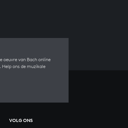
e oeuvre van Bach online
s. Help ons de muzikale
VOLG ONS