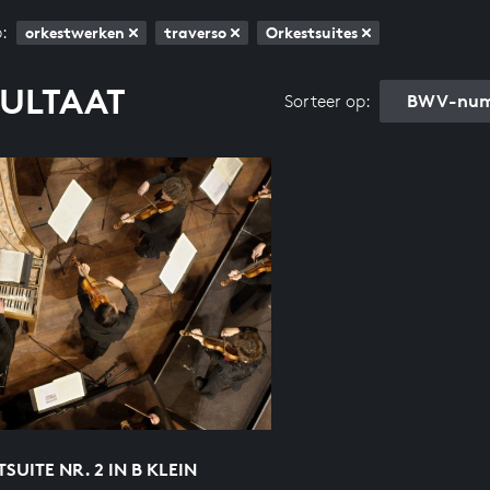
:
orkestwerken
traverso
Orkestsuites
SULTAAT
BWV-num
Sorteer op:
SUITE NR. 2 IN B KLEIN