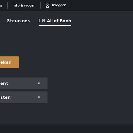
Inloggen
ns
Info & vragen
Steun ons
All of Bach
oeken
ment
jsten