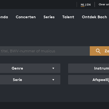
Over o
NL
|
EN
enda
Concerten
Series
Talent
Ontdek Bach
zicht werken
Z
Genre
Instru
Serie
Afspeelli