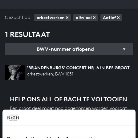
Gezocht op:
orkestwerken
altviool
Actief
1 RESULTAAT
BWV-nummer aflopend
'BRANDENBURGS' CONCERT NR. 6 IN BES GROOT
orkestwerken, BWV 1051
HELP ONS ALL OF BACH TE VOLTOOIEN
Een groot deel moet nog opgenomen worden voordat
het gehele oeuvre van Bach online staat. Dit redden
we niet zonder financiële steun van donateurs. Help
ons de muzikale nalatenschap van Bach te voltooien
en steun ons met een gift!