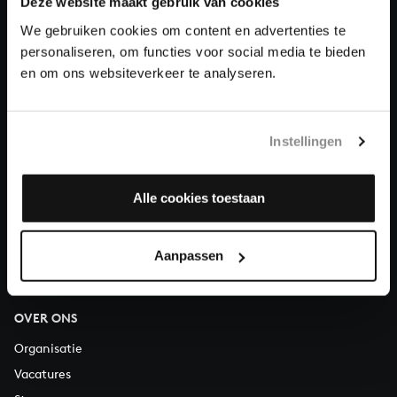
Deze website maakt gebruik van cookies
We gebruiken cookies om content en advertenties te
Doneren
personaliseren, om functies voor social media te bieden
en om ons websiteverkeer te analyseren.
Over All of Bach
Instellingen
VRAGEN?
Alle cookies toestaan
E.
info@bachvereniging.nl
T.
030 - 251 3413
Telefonisch bereikbaar van maandag t/m vrijdag van 9.30 tot
Aanpassen
12.30 uur
OVER ONS
Organisatie
Vacatures