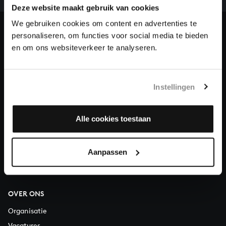
ons de muzikale nalatenschap van Bach te voltooien
Deze website maakt gebruik van cookies
en steun ons met een gift!
We gebruiken cookies om content en advertenties te
personaliseren, om functies voor social media te bieden
Doneren
en om ons websiteverkeer te analyseren.
Over All of Bach
Instellingen
VRAGEN?
Alle cookies toestaan
E.
info@bachvereniging.nl
T.
030 - 251 3413
Aanpassen
Telefonisch bereikbaar van maandag t/m vrijdag van 9.30 tot
12.30 uur
OVER ONS
Organisatie
Vacatures