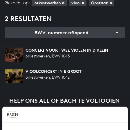
Gezocht op:
orkestwerken
viool
Opstaan
2 RESULTATEN
BWV-nummer aflopend
CONCERT VOOR TWEE VIOLEN IN D KLEIN
orkestwerken, BWV 1043
VIOOLCONCERT IN E GROOT
orkestwerken, BWV 1042
HELP ONS ALL OF BACH TE VOLTOOIEN
Een groot deel moet nog opgenomen worden voordat
het gehele oeuvre van Bach online staat. Dit redden
we niet zonder financiële steun van donateurs. Help