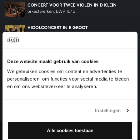
CONCERT VOOR TWEE VIOLEN IN D KLEIN
orkestwerken, BWV 1043
VIOOLCONCERT IN E GROOT
orkestwerken, BWV 1042
VIOOLCONCERT IN A KLEIN
orkestwerken, BWV 1041
Deze website maakt gebruik van cookies
We gebruiken cookies om content en advertenties te
personaliseren, om functies voor social media te bieden
HELP ONS ALL OF BACH TE VOLTOOIEN
en om ons websiteverkeer te analyseren.
Een groot deel moet nog opgenomen worden voordat
het gehele oeuvre van Bach online staat. Dit redden
we niet zonder financiële steun van donateurs. Help
Instellingen
ons de muzikale nalatenschap van Bach te voltooien
en steun ons met een gift!
Alle cookies toestaan
Doneren