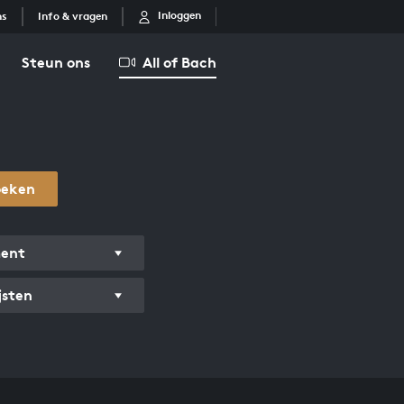
Inloggen
ns
Info & vragen
Steun ons
All of Bach
oeken
ment
jsten