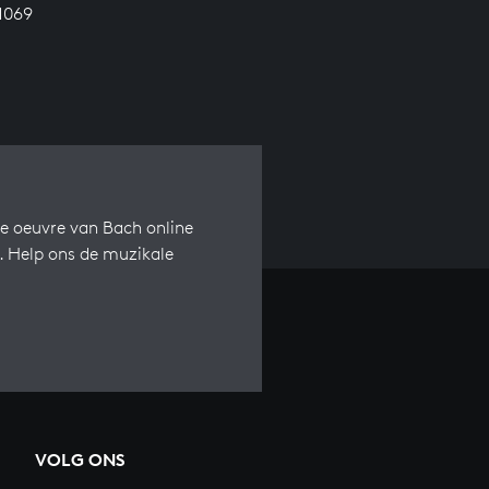
1069
e oeuvre van Bach online
s. Help ons de muzikale
VOLG ONS