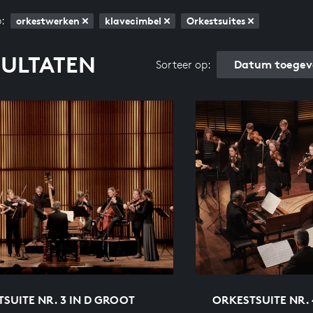
:
orkestwerken
klavecimbel
Orkestsuites
SULTATEN
Datum toegev
Sorteer op:
SUITE NR. 3 IN D GROOT
ORKESTSUITE NR. 