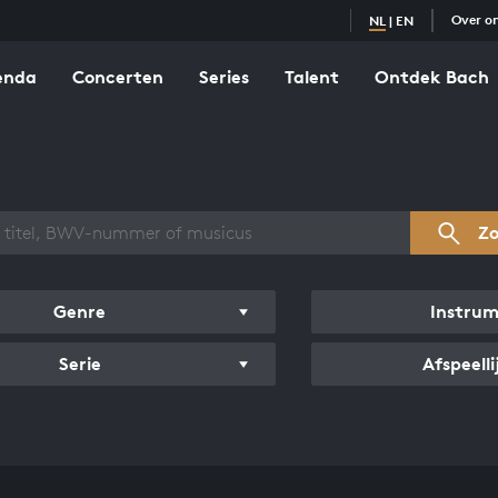
Over o
NL
|
EN
enda
Concerten
Series
Talent
Ontdek Bach
zicht werken
Z
Genre
Instru
Serie
Afspeelli