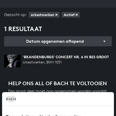
Gezocht op:
orkestwerken
Actief
1 RESULTAAT
Datum opgenomen aflopend
'BRANDENBURGS' CONCERT NR. 6 IN BES GROOT
orkestwerken, BWV 1051
HELP ONS ALL OF BACH TE VOLTOOIEN
Een groot deel moet nog opgenomen worden voordat
het gehele oeuvre van Bach online staat. Dit redden
we niet zonder financiële steun van donateurs. Help
ons de muzikale nalatenschap van Bach te voltooien
en steun ons met een gift!