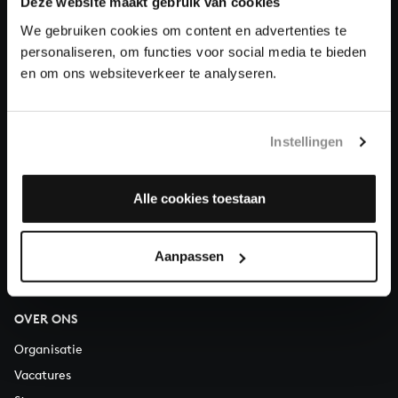
Deze website maakt gebruik van cookies
We gebruiken cookies om content en advertenties te
Doneren
personaliseren, om functies voor social media te bieden
en om ons websiteverkeer te analyseren.
Over All of Bach
Instellingen
VRAGEN?
Alle cookies toestaan
E.
info@bachvereniging.nl
T.
030 - 251 3413
Telefonisch bereikbaar van maandag t/m vrijdag van 9.30 tot
Aanpassen
12.30 uur
OVER ONS
Organisatie
Vacatures