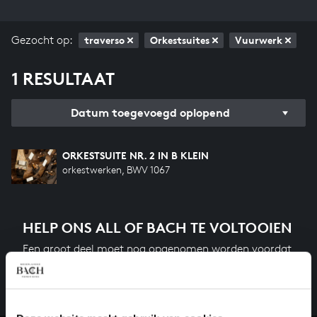
Gezocht op:
traverso
Orkestsuites
Vuurwerk
1 RESULTAAT
Datum toegevoegd oplopend
ORKESTSUITE NR. 2 IN B KLEIN
orkestwerken, BWV 1067
HELP ONS ALL OF BACH TE VOLTOOIEN
Een groot deel moet nog opgenomen worden voordat
het gehele oeuvre van Bach online staat. Dit redden
we niet zonder financiële steun van donateurs. Help
ons de muzikale nalatenschap van Bach te voltooien
en steun ons met een gift!