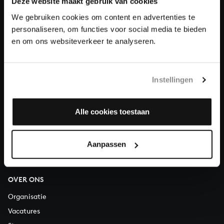
Deze website maakt gebruik van cookies
We gebruiken cookies om content en advertenties te
Doneren
personaliseren, om functies voor social media te bieden
en om ons websiteverkeer te analyseren.
Over All of Bach
Instellingen
VRAGEN?
Alle cookies toestaan
E.
info@bachvereniging.nl
T.
030 - 251 3413
Telefonisch bereikbaar van maandag t/m vrijdag van 9.30 tot
Aanpassen
12.30 uur
OVER ONS
Organisatie
Vacatures