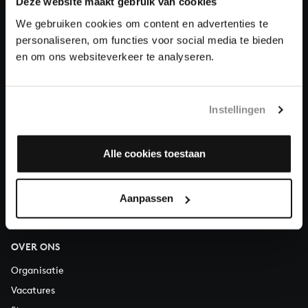
Deze website maakt gebruik van cookies
We gebruiken cookies om content en advertenties te
Doneren
personaliseren, om functies voor social media te bieden
en om ons websiteverkeer te analyseren.
Over All of Bach
Instellingen
VRAGEN?
Alle cookies toestaan
E.
info@bachvereniging.nl
T.
030 - 251 3413
Telefonisch bereikbaar van maandag t/m vrijdag van 9.30 tot
Aanpassen
12.30 uur
OVER ONS
Organisatie
Vacatures