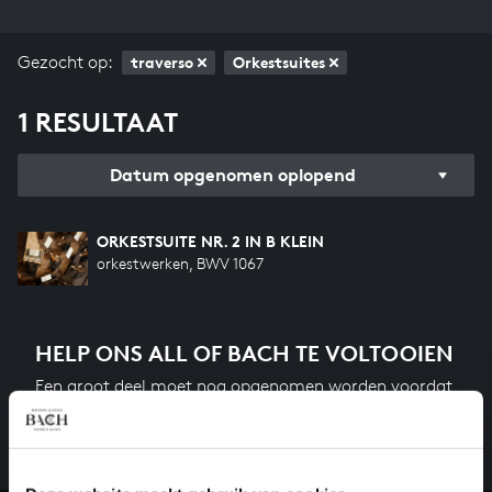
Gezocht op:
traverso
Orkestsuites
1 RESULTAAT
Datum opgenomen oplopend
ORKESTSUITE NR. 2 IN B KLEIN
orkestwerken, BWV 1067
HELP ONS ALL OF BACH TE VOLTOOIEN
Een groot deel moet nog opgenomen worden voordat
het gehele oeuvre van Bach online staat. Dit redden
we niet zonder financiële steun van donateurs. Help
ons de muzikale nalatenschap van Bach te voltooien
en steun ons met een gift!