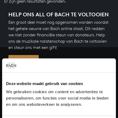
Er zijn geen resultaten gevonden.
HELP ONS ALL OF BACH TE VOLTOOIEN
Een groot deel moet nog opgenomen worden voordat
het gehele oeuvre van Bach online staat. Dit redden
we niet zonder financiële steun van donateurs. Help
ons de muzikale nalatenschap van Bach te voltooien
en steun ons met een gift!
Doneren
Over All of Bach
Deze website maakt gebruik van cookies
We gebruiken cookies om content en advertenties te
personaliseren, om functies voor social media te bieden
VRAGEN?
en om ons websiteverkeer te analyseren.
E.
info@bachvereniging.nl
T.
030 - 251 3413