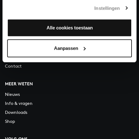
Telefonisch bereikbaar van maandag t/m vrijdag van 9.30 tot
Instellingen
12.30 uur
Alle cookies toestaan
OVER ONS
Organisatie
Vacatures
Aanpassen
Steun ons
Contact
MEER WETEN
Nieuws
Info & vragen
Downloads
Shop
VOLG ONS