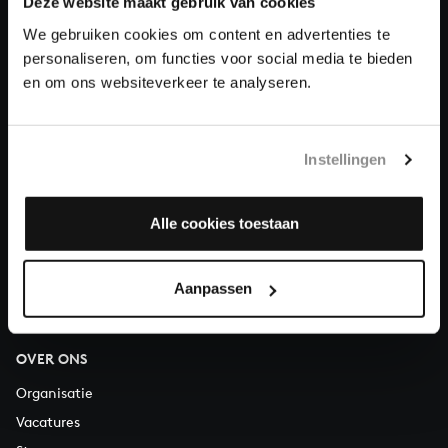
Deze website maakt gebruik van cookies
We gebruiken cookies om content en advertenties te
Doneren
personaliseren, om functies voor social media te bieden
en om ons websiteverkeer te analyseren.
Over All of Bach
Instellingen
VRAGEN?
Alle cookies toestaan
E.
info@bachvereniging.nl
T.
030 - 251 3413
Telefonisch bereikbaar van maandag t/m vrijdag van 9.30 tot
Aanpassen
12.30 uur
OVER ONS
Organisatie
Vacatures