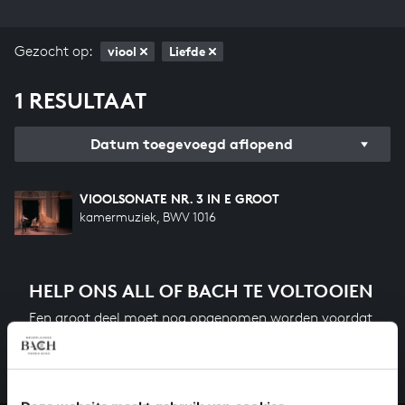
Gezocht op:
viool
Liefde
1 RESULTAAT
Datum toegevoegd aflopend
VIOOLSONATE NR. 3 IN E GROOT
kamermuziek, BWV 1016
HELP ONS ALL OF BACH TE VOLTOOIEN
Een groot deel moet nog opgenomen worden voordat
het gehele oeuvre van Bach online staat. Dit redden
we niet zonder financiële steun van donateurs. Help
ons de muzikale nalatenschap van Bach te voltooien
en steun ons met een gift!