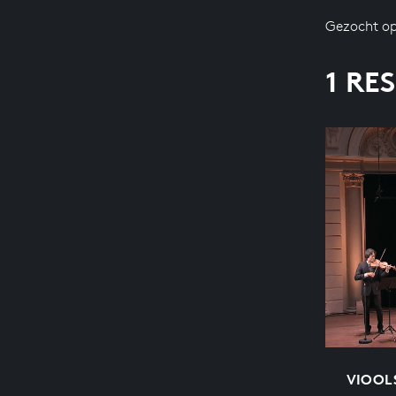
Gezocht op
1 RE
VIOOLS