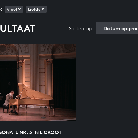
:
viool
Liefde
SULTAAT
Datum opgeno
Sorteer op:
ONATE NR. 3 IN E GROOT