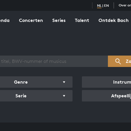
Over o
NL
|
EN
enda
Concerten
Series
Talent
Ontdek Bach
zicht werken
Z
Genre
Instru
Serie
Afspeelli