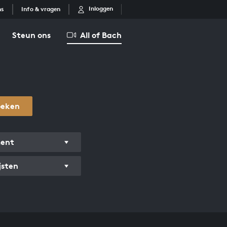
Inloggen
ns
Info & vragen
Steun ons
All of Bach
oeken
ment
jsten