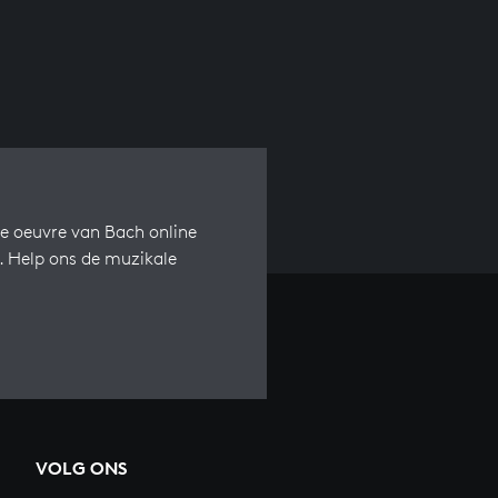
e oeuvre van Bach online
s. Help ons de muzikale
VOLG ONS