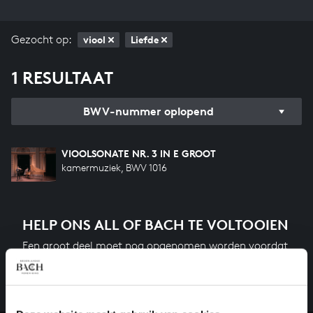
Gezocht op:
viool
Liefde
1 RESULTAAT
BWV-nummer oplopend
VIOOLSONATE NR. 3 IN E GROOT
kamermuziek, BWV 1016
HELP ONS ALL OF BACH TE VOLTOOIEN
Een groot deel moet nog opgenomen worden voordat
het gehele oeuvre van Bach online staat. Dit redden
we niet zonder financiële steun van donateurs. Help
ons de muzikale nalatenschap van Bach te voltooien
en steun ons met een gift!