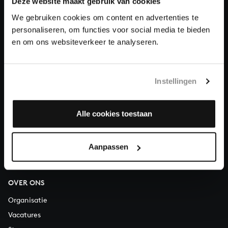
Deze website maakt gebruik van cookies
We gebruiken cookies om content en advertenties te
Doneren
personaliseren, om functies voor social media te bieden
en om ons websiteverkeer te analyseren.
Over All of Bach
Instellingen
VRAGEN?
Alle cookies toestaan
E.
info@bachvereniging.nl
T.
030 - 251 3413
Telefonisch bereikbaar van maandag t/m vrijdag van 9.30 tot
Aanpassen
12.30 uur
OVER ONS
Organisatie
Vacatures