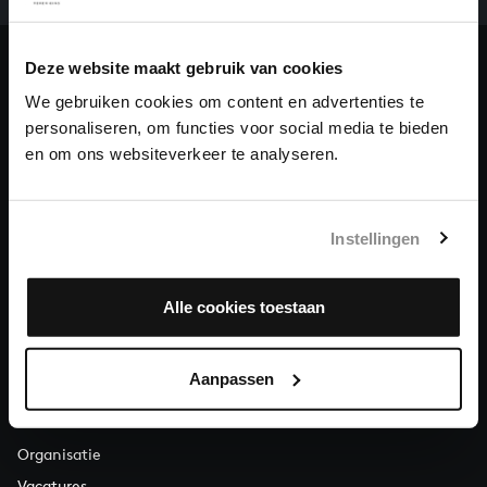
ons de muzikale nalatenschap van Bach te voltooien
en steun ons met een gift!
Deze website maakt gebruik van cookies
Doneren
We gebruiken cookies om content en advertenties te
personaliseren, om functies voor social media te bieden
Over All of Bach
en om ons websiteverkeer te analyseren.
Instellingen
VRAGEN?
E.
info@bachvereniging.nl
T.
030 - 251 3413
Alle cookies toestaan
Telefonisch bereikbaar van maandag t/m vrijdag van 9.30 tot
12.30 uur
Aanpassen
OVER ONS
Organisatie
Vacatures