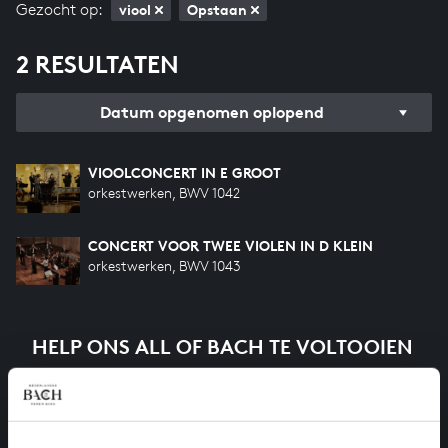
Gezocht op:
viool
Opstaan
2 RESULTATEN
Datum opgenomen oplopend
VIOOLCONCERT IN E GROOT
orkestwerken, BWV 1042
CONCERT VOOR TWEE VIOLEN IN D KLEIN
orkestwerken, BWV 1043
HELP ONS ALL OF BACH TE VOLTOOIEN
Een groot deel moet nog opgenomen worden voordat
het gehele oeuvre van Bach online staat. Dit redden
we niet zonder financiële steun van donateurs. Help