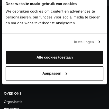
ons de muzikale nalatenschap van Bach te voltooien
Deze website maakt gebruik van cookies
en steun ons met een gift!
We gebruiken cookies om content en advertenties te
personaliseren, om functies voor social media te bieden
Doneren
en om ons websiteverkeer te analyseren.
Over All of Bach
Instellingen
VRAGEN?
Alle cookies toestaan
E.
info@bachvereniging.nl
T.
030 - 251 3413
Aanpassen
Telefonisch bereikbaar van maandag t/m vrijdag van 9.30 tot
12.30 uur
OVER ONS
Organisatie
Vacatures