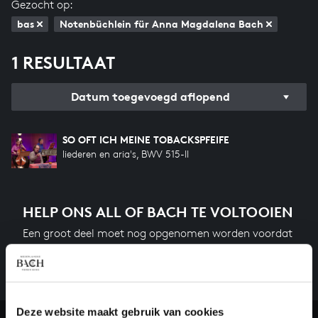
Gezocht op:
bas
Notenbüchlein für Anna Magdalena Bach
1 RESULTAAT
Datum toegevoegd aflopend
SO OFT ICH MEINE TOBACKSPFEIFE
liederen en aria's, BWV 515-II
HELP ONS ALL OF BACH TE VOLTOOIEN
Een groot deel moet nog opgenomen worden voordat
het gehele oeuvre van Bach online staat. Dit redden
we niet zonder financiële steun van donateurs. Help
ons de muzikale nalatenschap van Bach te voltooien
en steun ons met een gift!
Deze website maakt gebruik van cookies