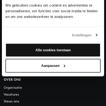
Doneren
We gebruiken cookies om content en advertenties te
personaliseren, om functies voor social media te bieden
en om ons websiteverkeer te analyseren.
Over All of Bach
Instellingen
VRAGEN?
E.
info@bachvereniging.nl
Alle cookies toestaan
T.
030 - 251 3413
Telefonisch bereikbaar van maandag t/m vrijdag van 9.30 tot
Aanpassen
12.30 uur
OVER ONS
Organisatie
Vacatures
Steun ons